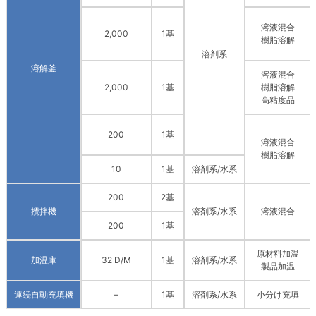
溶液混合
2,000
1基
樹脂溶解
溶剤系
溶解釜
溶液混合
2,000
1基
樹脂溶解
高粘度品
200
1基
溶液混合
樹脂溶解
10
1基
溶剤系/水系
200
2基
攪拌機
溶剤系/水系
溶液混合
200
1基
原材料加温
加温庫
32 D/M
1基
溶剤系/水系
製品加温
連続自動充填機
–
1基
溶剤系/水系
小分け充填