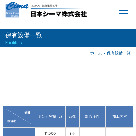
保有設備一覧
Facilities
ホーム
>
保有設備一覧
タンク容量 (L)
台数
対応液性
加工内容
11,000
3基