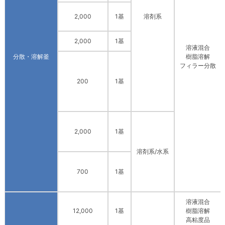
2,000
1基
溶剤系
2,000
1基
溶液混合
分散・溶解釜
樹脂溶解
フィラー分散
200
1基
2,000
1基
溶剤系/水系
700
1基
溶液混合
12,000
1基
樹脂溶解
高粘度品