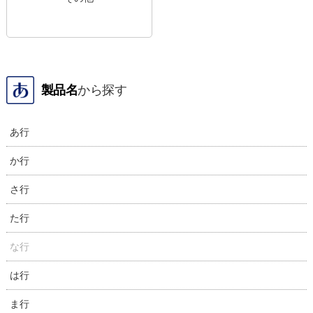
製品名
から探す
あ行
か行
さ行
た行
な行
は行
ま行