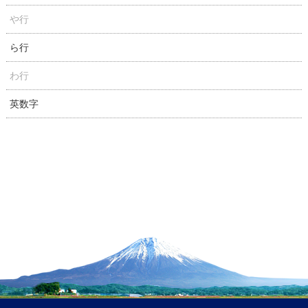
や行
ら行
わ行
英数字