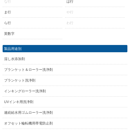
な行
は行
ま行
や行
ら行
わ行
英数字
製品用途別
湿し水添加剤
ブランケット＆ローラー洗浄剤
ブランケット洗浄剤
インキングローラー洗浄剤
UVインキ用洗浄剤
連続給水用ゴムローラー洗浄剤
オフセット輪転機用帯電防止剤