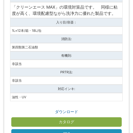
「クリーンエース MAX」の環境対策品です。 同様に粘
度が高く、環境配慮型ながら洗浄力に優れた製品です。
入り目/容器：
1L×12本/箱・18L/缶
消防法:
第四類第二石油類
有機則:
非該当
PRTR法:
非該当
対応インキ:
油性・UV
ダウンロード
カタログ