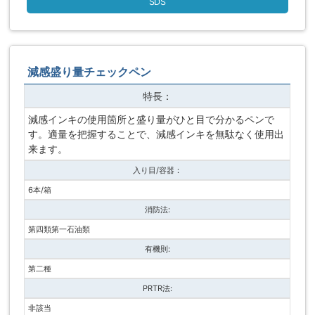
SDS
減感盛り量チェックペン
特長：
減感インキの使用箇所と盛り量がひと目で分かるペンで
す。適量を把握することで、減感インキを無駄なく使用出
来ます。
入り目/容器：
6本/箱
消防法:
第四類第一石油類
有機則:
第二種
PRTR法:
非該当