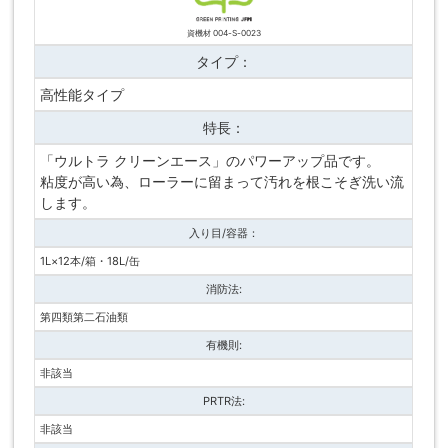
資機材 004-S-0023
タイプ：
高性能タイプ
特長：
「ウルトラ クリーンエース」のパワーアップ品です。
粘度が高い為、ローラーに留まって汚れを根こそぎ洗い流
します。
入り目/容器：
1L×12本/箱・18L/缶
消防法:
第四類第二石油類
有機則:
非該当
PRTR法:
非該当