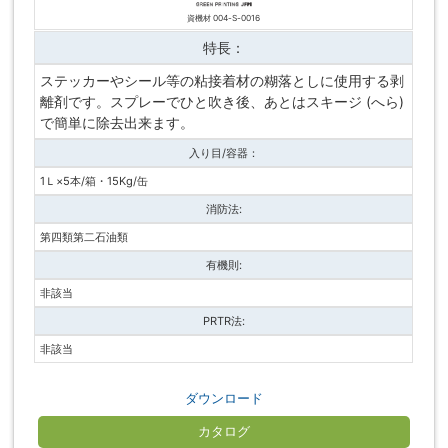
資機材 004-S-0016
特長：
ステッカーやシール等の粘接着材の糊落としに使用する剥
離剤です。スプレーでひと吹き後、あとはスキージ (へら)
で簡単に除去出来ます。
入り目/容器：
1Ｌ×5本/箱・15Kg/缶
消防法:
第四類第二石油類
有機則:
非該当
PRTR法:
非該当
ダウンロード
カタログ