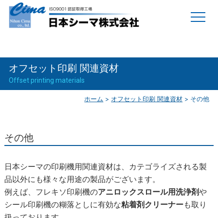
オフセット印刷 関連資材
Offset printing materials
ホーム
>
オフセット印刷 関連資材
>
その他
その他
日本シーマの印刷機用関連資材は、カテゴライズされる製
品以外にも様々な用途の製品がございます。
例えば、フレキソ印刷機の
アニロックスロール用洗浄剤
や
シール印刷機の糊落としに有効な
粘着剤クリーナー
も取り
扱っております。