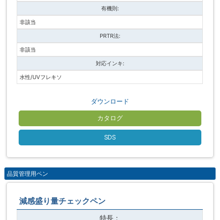
有機則:
非該当
PRTR法:
非該当
対応インキ:
水性/UVフレキソ
ダウンロード
カタログ
SDS
品質管理用ペン
減感盛り量チェックペン
特長：