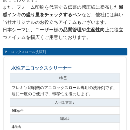
また、フォーム印刷を代表する伝票の感圧紙に塗布した
減
感インキの盛り量をチェックするペン
など、他社には無い
当社オリジナルのお役立ちアイテムもございます。
日本シーマは、ユーザー様の
品質管理や生産性向上
に役立
つアイテムを幅広くご用意しております。
アニロックスロール洗浄剤
水性アニロックスクリーナー
特長：
フレキソ印刷機のアニロックスロール専用の洗浄剤です。
週に一度のご使用で、転移性を復元します。
入り目/容器：
16Kg/缶
消防法:
非該当