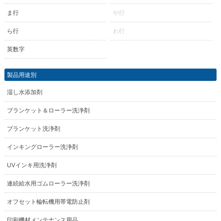
ま行
や行
ら行
わ行
英数字
製品用途別
湿し水添加剤
ブランケット＆ローラー洗浄剤
ブランケット洗浄剤
インキングローラー洗浄剤
UVインキ用洗浄剤
連続給水用ゴムローラー洗浄剤
オフセット輪転機用帯電防止剤
印刷機材メンテナンス用品