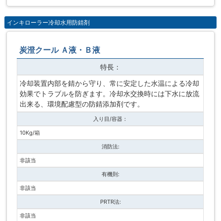
インキローラー冷却水用防錆剤
炭澄クール Ａ液・Ｂ液
特長：
冷却装置内部を錆から守り、常に安定した水温による冷却
効果でトラブルを防ぎます。冷却水交換時には下水に放流
出来る、環境配慮型の防錆添加剤です。
入り目/容器：
10Kg/箱
消防法:
非該当
有機則:
非該当
PRTR法:
非該当