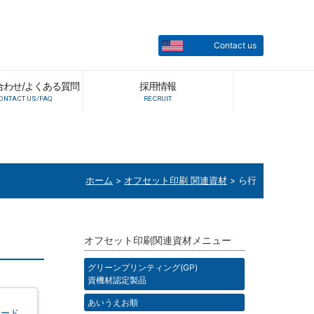
Contact us
合わせ/よくある質問
採用情報
ONTACT US/FAQ
RECRUIT
ホーム
>
オフセット印刷 関連資材
>
ら行
オフセット印刷関連資材メニュー
グリーンプリンティング(GP)
資機材認定製品
あいうえお順
ロード