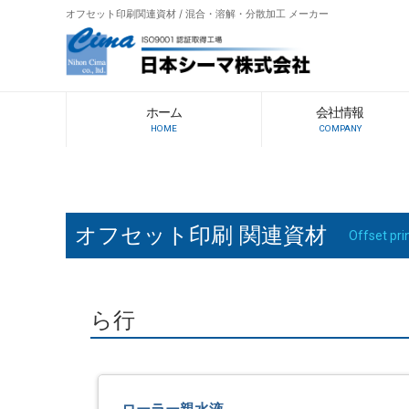
オフセット印刷関連資材 / 混合・溶解・分散加工 メーカー
ホーム
会社情報
HOME
COMPANY
オフセット印刷 関連資材
Offset pri
ら行
ローラー親水液