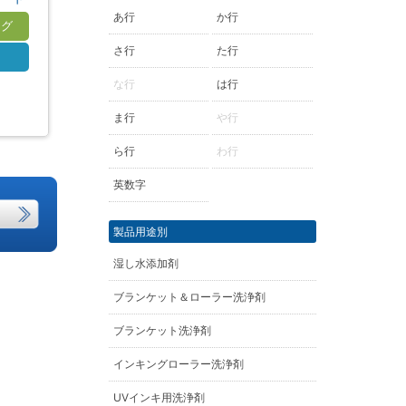
あ行
か行
ログ
さ行
た行
S
な行
は行
ま行
や行
ら行
わ行
英数字
製品用途別
湿し水添加剤
ブランケット＆ローラー洗浄剤
ブランケット洗浄剤
インキングローラー洗浄剤
UVインキ用洗浄剤