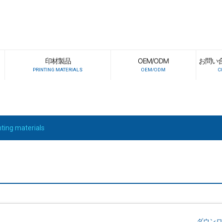
印材製品
OEM/ODM
お問い
PRINTING MATERIALS
OEM/ODM
C
nting materials
ダウン