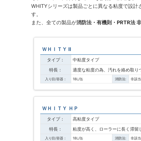
WHITYシリーズは製品ごとに異なる粘度で設
す。
また、全ての製品が
消防法・有機則・PRTR法 
ＷＨＩＴＹ Ⅱ
タイプ：
中粘度タイプ
特長：
適度な粘度の為、汚れを絡め取り
入り目/容器：
18L/缶
消防法:
非該
ＷＨＩＴＹ ＨＰ
タイプ：
高粘度タイプ
特長：
粘度が高く、ローラーに長く滞留
入り目/容器：
18L/缶
消防法:
非該