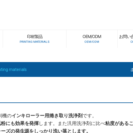
印材製品
OEM/ODM
お問い
PRINTING MATERIALS
OEM/ODM
C
nting materials
刷機の
インキローラー用捲き取り洗浄剤
です。
紙粉にも効果を発揮
します。また汎用洗浄剤に比べ
粘度がある
レーズの発生源をしっかり洗い落とします。