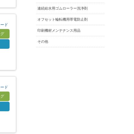
連続給水用ゴムローラー洗浄剤
オフセット輪転機用帯電防止剤
ロード
印刷機材メンテナンス用品
ログ
その他
S
ロード
ログ
S