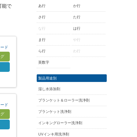
可能で
あ行
か行
さ行
た行
な行
は行
ま行
や行
ロード
ら行
わ行
ログ
英数字
S
製品用途別
湿し水添加剤
ブランケット＆ローラー洗浄剤
ロード
ブランケット洗浄剤
ログ
インキングローラー洗浄剤
S
UVインキ用洗浄剤