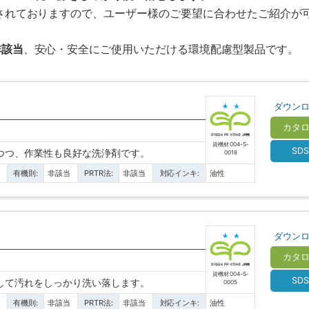
計されておりますので、ユーザー様のご要望に合わせたご紹介が
非該当
、安心・安全にご使用いただける環境配慮型製品です。
ダウン
カタ
資機材 004-S-
SD
つつ、作業性も良好な洗浄剤です。
0018
当
有機則:
非該当
PRTR法:
非該当
対応インキ:
油性
ダウン
カタ
資機材 004-S-
SD
して汚れをしっかり洗い落します。
0005
当
有機則:
非該当
PRTR法:
非該当
対応インキ:
油性