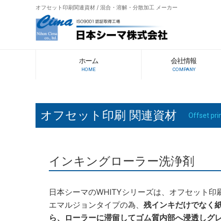
オフセット印刷関連資材 / 混合・溶解・分散加工 メーカー
ホーム
会社情報
HOME
COMPANY
オフセット印刷 関連資材
Offset pri
インキングローラー洗浄剤
日本シーマのWHITYシリーズは、オフセット印
エマルジョンタイプの為、
残インキだけでなく
ら、ローラーに滞留してゴム質内部へ浸透しグ