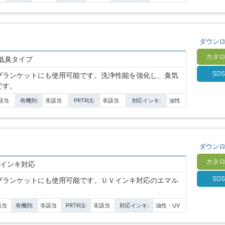
ダウン
カタ
低臭タイプ
SD
ブランケットにも使用可能です。洗浄性能を強化し、臭気
です。
該当
有機則:
非該当
PRTR法:
非該当
対応インキ:
油性
ダウン
カタ
Vインキ対応
SD
ブランケットにも使用可能です。ＵＶインキ対応のエマル
該当
有機則:
非該当
PRTR法:
非該当
対応インキ:
油性・UV