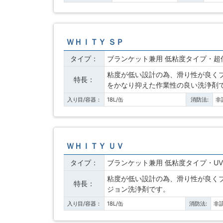
ＷＨＩＴＹ ＳＰ
タイプ：
ブランケット兼用 低粘度タイプ・超
粘度が低い設計の為、滑り性が良く
特長：
をかなり抑えた作業性の良い洗浄剤
入り目/容器：
18L/缶
消防法:
非
ＷＨＩＴＹ ＵＶ
タイプ：
ブランケット兼用 低粘度タイプ・U
粘度が低い設計の為、滑り性が良く
特長：
ジョン洗浄剤です。
入り目/容器：
18L/缶
消防法:
非