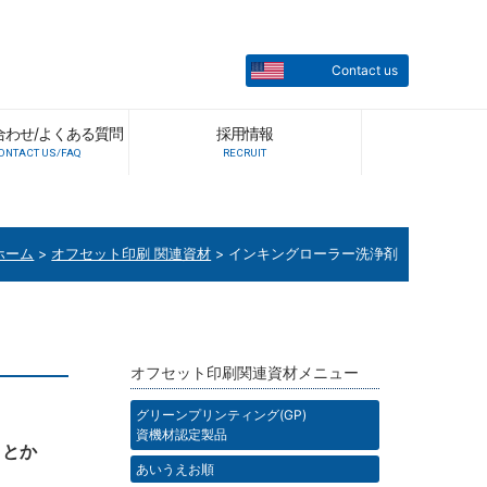
Contact us
合わせ/よくある質問
採用情報
ONTACT US/FAQ
RECRUIT
ホーム
>
オフセット印刷 関連資材
>
インキングローラー洗浄剤
オフセット印刷関連資材メニュー
グリーンプリンティング(GP)
資機材認定製品
ことか
あいうえお順