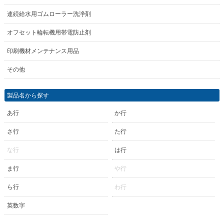
連続給水用ゴムローラー洗浄剤
オフセット輪転機用帯電防止剤
印刷機材メンテナンス用品
その他
製品名から探す
あ行
か行
さ行
た行
な行
は行
ま行
や行
ら行
わ行
英数字