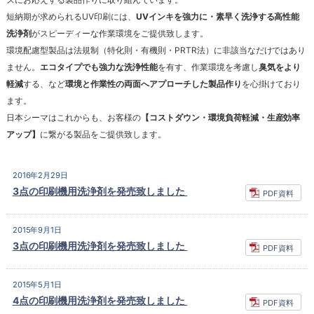
短納期が求められるUV印刷には、
UVインキを強力に・素早く洗浄する高性能
洗浄剤
がスピーディーな作業環境をご提供致します。
環境配慮型製品は法規制（特化則・有機則・PRTR法）に非該当なだけではあり
ません。
エコタイプでも強力な洗浄性能
を有す、作業環境を考慮し
臭気をより
軽減
する、など
環境と作業性の両面へアプローチした製品作り
を心掛けており
ます。
日本シーマはこれからも、お客様の
【コストダウン・環境負荷軽減・生産効率
アップ】
に繋がる製品をご提供致します。
2016年2月29日
3点の印刷機用洗浄剤を発売致しました
PDF資料
2015年9月1日
3点の印刷機用洗浄剤を発売致しました
PDF資料
2015年5月1日
4点の印刷機用洗浄剤を発売致しました
PDF資料